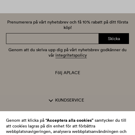
Prenumerera på vårt nyhetsbrev och få 10% rabatt på ditt första
köp!
Skicka
Genom att du skriva upp dig på vårt nyhetsbrev godkänner du
vår
integritetspolicy
Följ APLACE
KUNDSERVICE
OM APLACE
“Acceptera alla cookies”
Genom att klicka på
samtycker du till
att cookies lagras på din enhet för att förbättra
webbplatsnavigeringen, analysera webbplatsanvändningen och