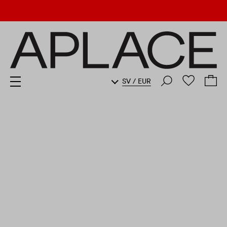
SV
/
EUR