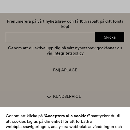
Prenumerera på vårt nyhetsbrev och få 10% rabatt på ditt första
köp!
Skicka
Genom att du skriva upp dig på vårt nyhetsbrev godkänner du
vår
integritetspolicy
Följ APLACE
KUNDSERVICE
OM APLACE
“Acceptera alla cookies”
Genom att klicka på
samtycker du till
att cookies lagras på din enhet för att förbättra
webbplatsnavigeringen, analysera webbplatsanvändningen och