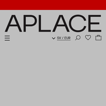
SV
/
EUR