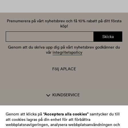
Prenumerera på vårt nyhetsbrev och få 10% rabatt på ditt första
köp!
Skicka
Genom att du skriva upp dig på vårt nyhetsbrev godkänner du
vår
integritetspolicy
Följ APLACE
KUNDSERVICE
OM APLACE
“Acceptera alla cookies”
Genom att klicka på
samtycker du till
att cookies lagras på din enhet för att förbättra
webbplatsnavigeringen, analysera webbplatsanvändningen och