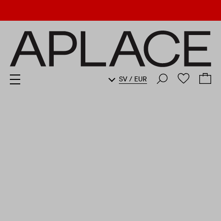
SV
/
EUR