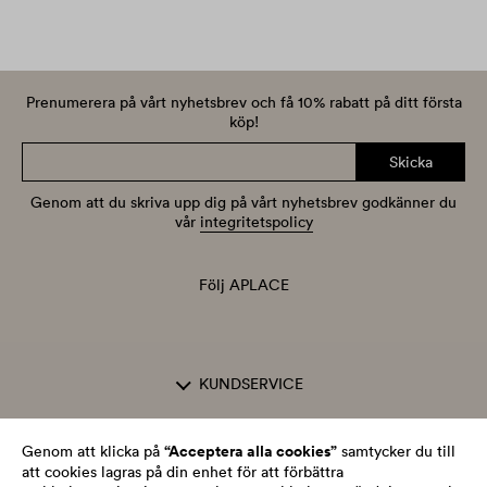
Prenumerera på vårt nyhetsbrev och få 10% rabatt på ditt första
köp!
Skicka
Genom att du skriva upp dig på vårt nyhetsbrev godkänner du
vår
integritetspolicy
Följ APLACE
KUNDSERVICE
OM APLACE
“Acceptera alla cookies”
Genom att klicka på
samtycker du till
att cookies lagras på din enhet för att förbättra