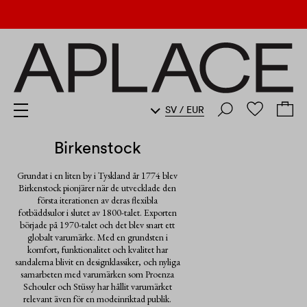
SV
/
EUR
Birkenstock
Grundat i en liten by i Tyskland år 1774 blev
Birkenstock pionjärer när de utvecklade den
första iterationen av deras flexibla
fotbäddsulor i slutet av 1800-talet. Exporten
började på 1970-talet och det blev snart ett
globalt varumärke. Med en grundsten i
komfort, funktionalitet och kvalitet har
sandalerna blivit en designklassiker, och nyliga
samarbeten med varumärken som Proenza
Schouler och Stüssy har hållit varumärket
relevant även för en modeinriktad publik.