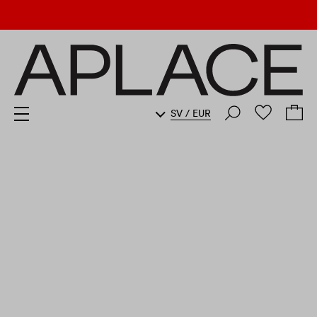
SV
/
EUR