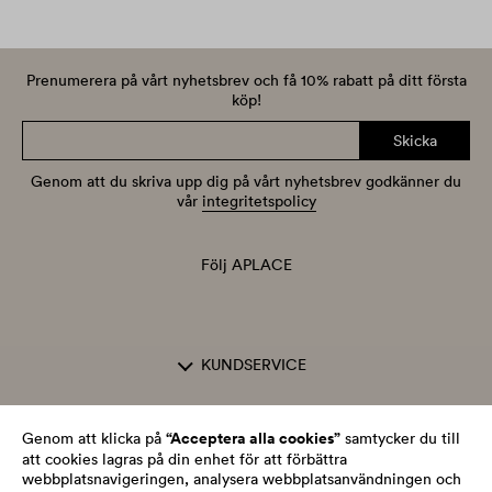
Prenumerera på vårt nyhetsbrev och få 10% rabatt på ditt första
köp!
Skicka
Genom att du skriva upp dig på vårt nyhetsbrev godkänner du
vår
integritetspolicy
Följ APLACE
KUNDSERVICE
OM APLACE
“Acceptera alla cookies”
Genom att klicka på
samtycker du till
att cookies lagras på din enhet för att förbättra
webbplatsnavigeringen, analysera webbplatsanvändningen och