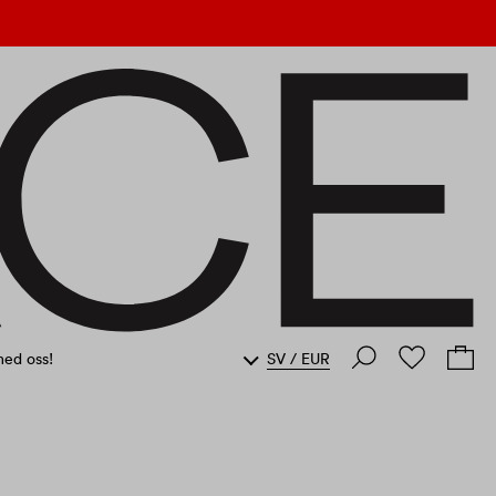
med oss!
SV
/
EUR